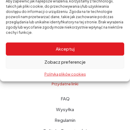
Aby zapewnić jak najlepsze wrażenia, korzystamy z technologii,
takich jak pliki cookie, do przechowywania i/lub uzyskiwania
Izolacje przeciwwodne – skuteczna
dostępu do informacji o urządzeniu. Zgoda na te technologie
ochrona budynku przed wilgocią i wodą
pozwoli nam przetwarzać dane, takie jak zachowanie podczas
1 września, 2025
przeglądania lub unikalne identyfikatory na tej stronie. Brak wyrażenia
zgody lub wycofanie zgody może niekorzystnie wpłynąć na niektóre
Hydroizolacja piwnicy – jak skutecznie
cechy i funkcje.
zabezpieczyć mury przed wilgocią?
30 sierpnia, 2025
Akceptuj
Fugi Kerakoll – perfekcyjne wykończenie
w każdym kolorze
Zobacz preferencje
29 sierpnia, 2025
Polityka plików cookies
Przydatne linki
FAQ
Wysyłka
Regulamin