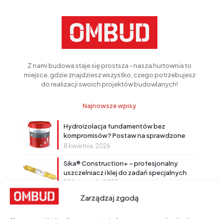
Z nami budowa staje się prostsza - nasza hurtownia to
miejsce, gdzie znajdziesz wszystko, czego potrzebujesz
do realizacji swoich projektów budowlanych!
Najnowsze wpisy
Hydroizolacja fundamentów bez
kompromisów? Postaw na sprawdzone
rozwiązanie!
8 kwietnia, 2026
Sika® Construction+ – profesjonalny
uszczelniacz i klej do zadań specjalnych
20 listopada, 2025
Zarządzaj zgodą
Powłoki bitumiczne Sika®
18 września, 2025