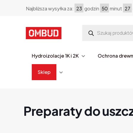
Najbliższa wysyłka za:
23
godzin
50
minut
27
Wyszukiwarka
produktów
Hydroizolacje 1K i 2K
Ochrona drew
Sklep
Preparaty do uszc