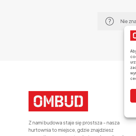
Nie zn
Aby
coo
urz
zac
wyr
cec
Z nami budowa staje się prostsza - nasza
hurtownia to miejsce, gdzie znajdziesz