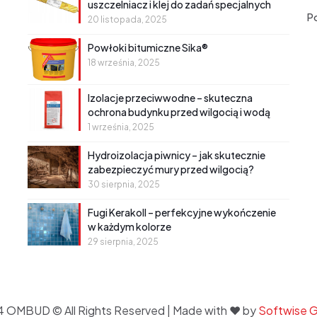
uszczelniacz i klej do zadań specjalnych
Po
20 listopada, 2025
Powłoki bitumiczne Sika®
18 września, 2025
Izolacje przeciwwodne – skuteczna
ochrona budynku przed wilgocią i wodą
1 września, 2025
Hydroizolacja piwnicy – jak skutecznie
zabezpieczyć mury przed wilgocią?
30 sierpnia, 2025
Fugi Kerakoll – perfekcyjne wykończenie
w każdym kolorze
29 sierpnia, 2025
 OMBUD © All Rights Reserved | Made with
❤ by
Softwise 