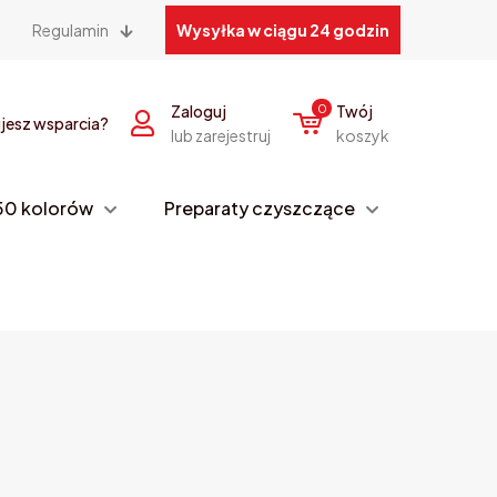
Regulamin
Wysyłka w ciągu 24 godzin
Zaloguj
0
Twój
jesz wsparcia?
lub zarejestruj
koszyk
– 50 kolorów
Preparaty czyszczące