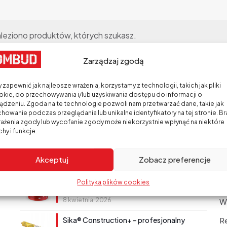
aleziono produktów, których szukasz.
Zarządzaj zgodą
 zapewnić jak najlepsze wrażenia, korzystamy z technologii, takich jak pliki
kie, do przechowywania i/lub uzyskiwania dostępu do informacji o
ądzeniu. Zgoda na te technologie pozwoli nam przetwarzać dane, takie jak
howanie podczas przeglądania lub unikalne identyfikatory na tej stronie. Br
ażenia zgody lub wycofanie zgody może niekorzystnie wpłynąć na niektóre
hy i funkcje.
Najnowsze wpisy
Pr
Akceptuj
Zobacz preferencje
Hydroizolacja fundamentów bez
F
Polityka plików cookies
kompromisów? Postaw na sprawdzone
rozwiązanie!
8 kwietnia, 2026
W
Sika® Construction+ – profesjonalny
R