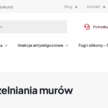
sekund
Blog
Kontakt
Potrzebu
na
Iniekcje antywilgociowe
Fugi i silikony 
zelniania murów