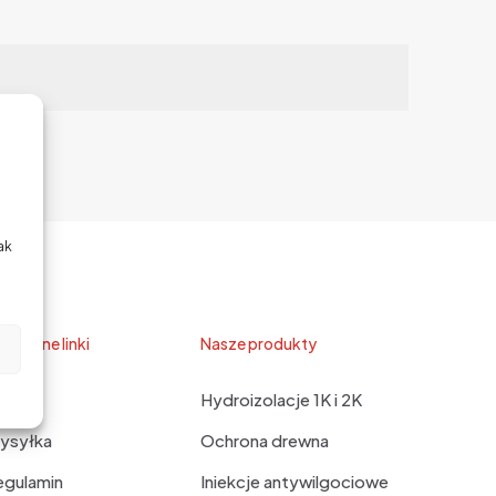
ak
zydatne linki
Nasze produkty
AQ
Hydroizolacje 1K i 2K
ysyłka
Ochrona drewna
egulamin
Iniekcje antywilgociowe