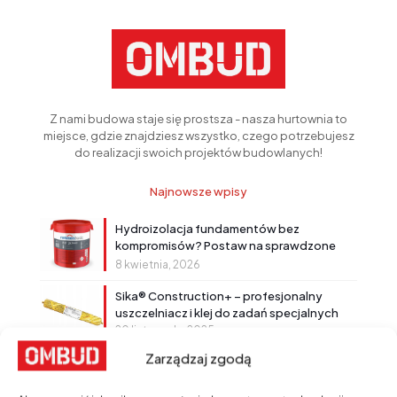
Z nami budowa staje się prostsza - nasza hurtownia to
miejsce, gdzie znajdziesz wszystko, czego potrzebujesz
do realizacji swoich projektów budowlanych!
Najnowsze wpisy
Hydroizolacja fundamentów bez
kompromisów? Postaw na sprawdzone
rozwiązanie!
8 kwietnia, 2026
Sika® Construction+ – profesjonalny
uszczelniacz i klej do zadań specjalnych
20 listopada, 2025
Zarządzaj zgodą
Powłoki bitumiczne Sika®
18 września, 2025