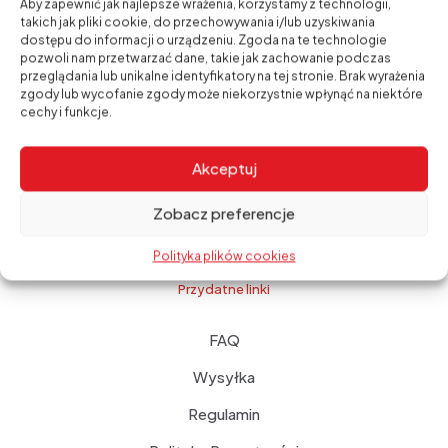
Aby zapewnić jak najlepsze wrażenia, korzystamy z technologii,
takich jak pliki cookie, do przechowywania i/lub uzyskiwania
Izolacje przeciwwodne – skuteczna
dostępu do informacji o urządzeniu. Zgoda na te technologie
ochrona budynku przed wilgocią i wodą
pozwoli nam przetwarzać dane, takie jak zachowanie podczas
1 września, 2025
przeglądania lub unikalne identyfikatory na tej stronie. Brak wyrażenia
zgody lub wycofanie zgody może niekorzystnie wpłynąć na niektóre
Hydroizolacja piwnicy – jak skutecznie
cechy i funkcje.
zabezpieczyć mury przed wilgocią?
30 sierpnia, 2025
Akceptuj
Fugi Kerakoll – perfekcyjne wykończenie
w każdym kolorze
Zobacz preferencje
29 sierpnia, 2025
Polityka plików cookies
Przydatne linki
FAQ
Wysyłka
Regulamin