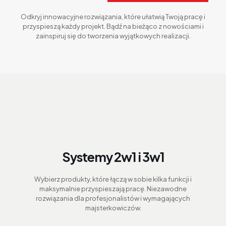
Odkryj innowacyjne rozwiązania, które ułatwią Twoją pracę i
przyspieszą każdy projekt. Bądź na bieżąco z nowościami i
zainspiruj się do tworzenia wyjątkowych realizacji.
Systemy 2w1 i 3w1
Wybierz produkty, które łączą w sobie kilka funkcji i
maksymalnie przyspieszają pracę. Niezawodne
rozwiązania dla profesjonalistów i wymagających
majsterkowiczów.