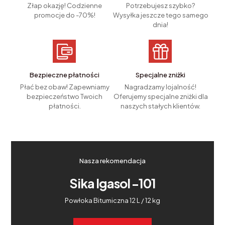
Złap okazję! Codzienne
Potrzebujesz szybko?
promocje do -70%!
Wysyłka jeszcze tego samego
dnia!
Bezpieczne płatności
Specjalne zniżki
Płać bez obaw! Zapewniamy
Nagradzamy lojalność!
bezpieczeństwo Twoich
Oferujemy specjalne zniżki dla
płatności.
naszych stałych klientów.
Nasza rekomendacja
Sika Igasol -101
Powłoka Bitumiczna 12 L / 12 kg