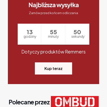
Najbliższa wysyłka
Zamów przed końcem odliczania
13
55
49
godziny
minuty
sekundy
Dotyczy produktów Remmers
Kup teraz
Polecane przez