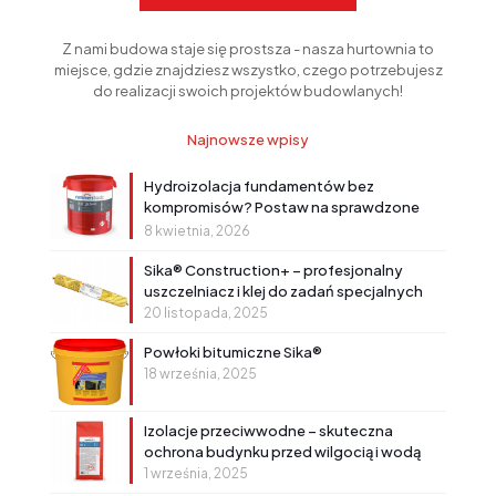
Z nami budowa staje się prostsza - nasza hurtownia to
miejsce, gdzie znajdziesz wszystko, czego potrzebujesz
do realizacji swoich projektów budowlanych!
Najnowsze wpisy
Hydroizolacja fundamentów bez
kompromisów? Postaw na sprawdzone
rozwiązanie!
8 kwietnia, 2026
Sika® Construction+ – profesjonalny
uszczelniacz i klej do zadań specjalnych
20 listopada, 2025
Powłoki bitumiczne Sika®
18 września, 2025
Izolacje przeciwwodne – skuteczna
ochrona budynku przed wilgocią i wodą
1 września, 2025