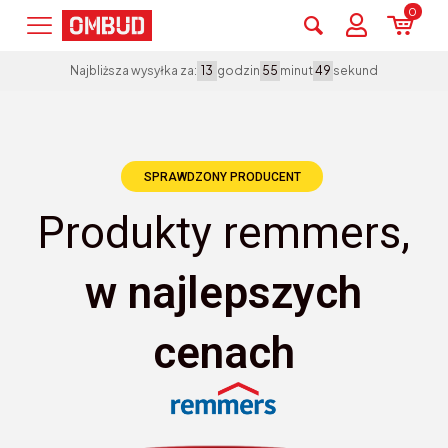
0
godzin
minut
sekund
Najbliższa wysyłka za:
13
55
49
SPRAWDZONY PRODUCENT
Produkty remmers,
w najlepszych
cenach