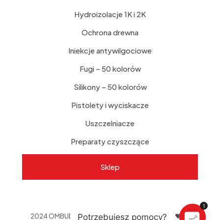
Hydroizolacje 1K i 2K
Ochrona drewna
Iniekcje antywilgociowe
Fugi – 50 kolorów
Silikony – 50 kolorów
Pistolety i wyciskacze
Uszczelniacze
Preparaty czyszczące
Sklep
1
Potrzebujesz pomocy?
2024 OMBUD © All Rights Reserved | Made with
❤ by