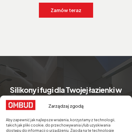
Zamów teraz
Silikony i fugi dla Twojej łazienki w
50 kolorach
Zarządzaj zgodą
Odkryj naszą ofertę wysokiej jakości silikonów do
uszczelniania i zabezpieczania. Idealne do zastosowań
Aby zapewnić jak najlepsze wrażenia, korzystamy z technologii,
wewnętrznych i zewnętrznych.
takich jak pliki cookie, do przechowywania i/lub uzyskiwania
dostępu do informacji o urządzeniu. Zgoda na te technologie