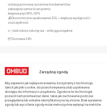
izolacja pionowa i pozioma fundamentów
zabezpieczenie ścian piwnic
klejenie płyt XPS / EPS
💰 Ekonomiczne opakowanie 30L = większa wydajność i
oszczędność
👉 Jeśli robisz robotę raz – zrób ją porządnie.
📦 Dostawa 24h
Zarządzaj zgodą
Aby zapewnić jak najlepsze wrażenia, korzystamy z technologii,
takich jak pliki cookie, do przechowywania i/lub uzyskiwania
Z nami budowa staje się prostsza - nasza hurtownia to
dostępu do informacji o urządzeniu. Zgoda na te technologie
miejsce, gdzie znajdziesz wszystko, czego potrzebujesz
pozwoli nam przetwarzać dane, takie jak zachowanie podczas
do realizacji swoich projektów budowlanych!
przeglądania lub unikalne identyfikatory na tej stronie. Brak wyrażenia
zgody lub wycofanie zgody może niekorzystnie wpłynąć na niektóre