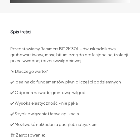
Spis treści
Przedstawiamy Remmers BIT 2K 30L – dwuskładnikową,
grubowarstwową masę bitumiczną do profesjonalnej izolacji
przeciwwodnej i przeciwwilgociowej
🔧 Dlaczego warto?
✔️ Idealna do fundamentów, piwnic i części podziemnych
✔️ Odporna na wodę gruntową i wilgoć
✔️ Wysoka elastyczność – nie pęka
✔️ Szybkie wiązanie i łatwa aplikacja
✔️ Możliwość nakładania pacą lub natryskiem
🏗 Zastosowanie: