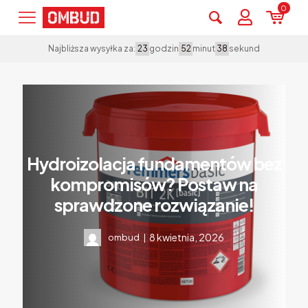
0
godzin
minut
sekund
Najbliższa wysyłka za:
23
52
38
Hydroizolacja fundamentów bez
kompromisów? Postaw na
sprawdzone rozwiązanie!
8 kwietnia, 2026
ombud
|