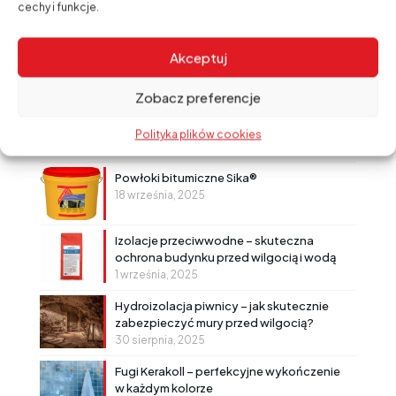
cechy i funkcje.
Najnowsze wpisy
Hydroizolacja fundamentów bez
Akceptuj
kompromisów? Postaw na sprawdzone
rozwiązanie!
8 kwietnia, 2026
Zobacz preferencje
Sika® Construction+ – profesjonalny
uszczelniacz i klej do zadań specjalnych
Polityka plików cookies
20 listopada, 2025
Powłoki bitumiczne Sika®
18 września, 2025
Izolacje przeciwwodne – skuteczna
ochrona budynku przed wilgocią i wodą
1 września, 2025
Hydroizolacja piwnicy – jak skutecznie
zabezpieczyć mury przed wilgocią?
30 sierpnia, 2025
Fugi Kerakoll – perfekcyjne wykończenie
w każdym kolorze