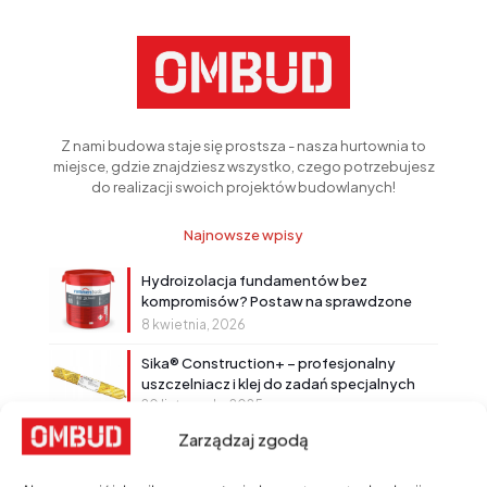
Z nami budowa staje się prostsza - nasza hurtownia to
miejsce, gdzie znajdziesz wszystko, czego potrzebujesz
do realizacji swoich projektów budowlanych!
Najnowsze wpisy
Hydroizolacja fundamentów bez
kompromisów? Postaw na sprawdzone
rozwiązanie!
8 kwietnia, 2026
Sika® Construction+ – profesjonalny
uszczelniacz i klej do zadań specjalnych
20 listopada, 2025
Zarządzaj zgodą
Powłoki bitumiczne Sika®
18 września, 2025