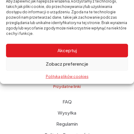
Aby zapewnić jak najlepsze wrażenia, korzystamy z technologii,
takich jak pliki cookie, do przechowywania i/lub uzyskiwania
Izolacje przeciwwodne – skuteczna
dostępu do informacji o urządzeniu. Zgoda na te technologie
ochrona budynku przed wilgocią i wodą
pozwoli nam przetwarzać dane, takie jak zachowanie podczas
1 września, 2025
przeglądania lub unikalne identyfikatory na tej stronie. Brak wyrażenia
zgody lub wycofanie zgody może niekorzystnie wpłynąć na niektóre
Hydroizolacja piwnicy – jak skutecznie
cechy i funkcje.
zabezpieczyć mury przed wilgocią?
30 sierpnia, 2025
Akceptuj
Fugi Kerakoll – perfekcyjne wykończenie
w każdym kolorze
Zobacz preferencje
29 sierpnia, 2025
Polityka plików cookies
Przydatne linki
FAQ
Wysyłka
Regulamin