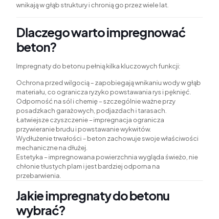
wnikają w głąb struktury i chronią go przez wiele lat.
Dlaczego warto impregnować
beton?
Impregnaty do betonu pełnią kilka kluczowych funkcji:
Ochrona przed wilgocią – zapobiegają wnikaniu wody w głąb
materiału, co ogranicza ryzyko powstawania rys i pęknięć.
Odporność na sól i chemię – szczególnie ważne przy
posadzkach garażowych, podjazdach i tarasach.
Łatwiejsze czyszczenie – impregnacja ogranicza
przywieranie brudu i powstawanie wykwitów.
Wydłużenie trwałości – beton zachowuje swoje właściwości
mechaniczne na dłużej.
Estetyka – impregnowana powierzchnia wygląda świeżo, nie
chłonie tłustych plam i jest bardziej odporna na
przebarwienia.
Jakie impregnaty do betonu
wybrać?