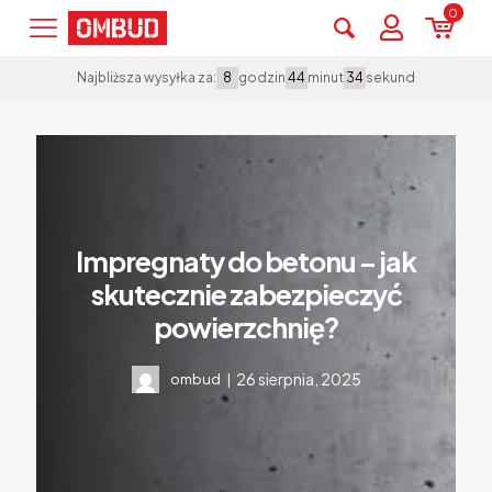
0
godzin
minut
sekund
Najbliższa wysyłka za:
8
44
34
Impregnaty do betonu – jak
skutecznie zabezpieczyć
powierzchnię?
26 sierpnia, 2025
ombud
|