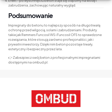
Efekt – po wyschnięciu beton staje się odporny na wodę i
zabrudzenia, zachowując naturalny wygląd.
Podsumowanie
Impregnaty do betonu to najlepszy sposób na długotrwałą
ochronę przed wilgocią, solami i zabrudzeniami. Produkty
takie jak Remmers Funcosil WS i Funcosil OFS to sprawdzone
rozwiązania, które stosują zarówno profesjonaliści, jak i
prywatni inwestorzy. Dzięki nim beton pozostaje trwały,
estetyczny i bezpieczny przez lata.
👉 Zabezpiecz swój beton z profesjonalnymi impregnatami
dostępnymi na ombud.pl.