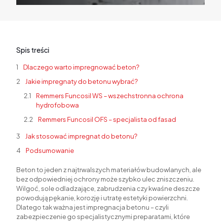
Spis treści
Dlaczego warto impregnować beton?
Jakie impregnaty do betonu wybrać?
Remmers Funcosil WS – wszechstronna ochrona
hydrofobowa
Remmers Funcosil OFS – specjalista od fasad
Jak stosować impregnat do betonu?
Podsumowanie
Beton to jeden z najtrwalszych materiałów budowlanych, ale
bez odpowiedniej ochrony może szybko ulec zniszczeniu.
Wilgoć, sole odladzające, zabrudzenia czy kwaśne deszcze
powodują pękanie, korozję i utratę estetyki powierzchni.
Dlatego tak ważna jest impregnacja betonu – czyli
zabezpieczenie go specjalistycznymi preparatami, które