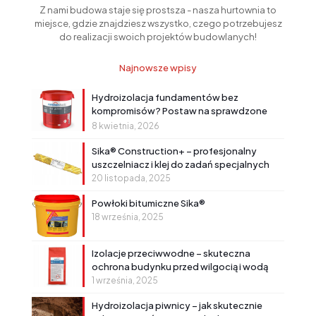
Z nami budowa staje się prostsza - nasza hurtownia to
miejsce, gdzie znajdziesz wszystko, czego potrzebujesz
do realizacji swoich projektów budowlanych!
Najnowsze wpisy
Hydroizolacja fundamentów bez
kompromisów? Postaw na sprawdzone
rozwiązanie!
8 kwietnia, 2026
Sika® Construction+ – profesjonalny
uszczelniacz i klej do zadań specjalnych
20 listopada, 2025
Powłoki bitumiczne Sika®
18 września, 2025
Izolacje przeciwwodne – skuteczna
ochrona budynku przed wilgocią i wodą
1 września, 2025
Hydroizolacja piwnicy – jak skutecznie