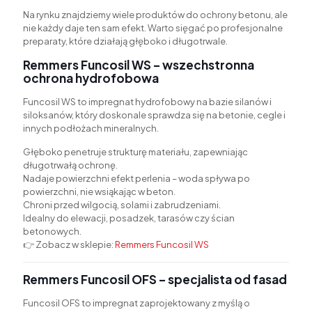
Na rynku znajdziemy wiele produktów do ochrony betonu, ale
nie każdy daje ten sam efekt. Warto sięgać po profesjonalne
preparaty, które działają głęboko i długotrwale.
Remmers Funcosil WS – wszechstronna
ochrona hydrofobowa
Funcosil WS to impregnat hydrofobowy na bazie silanów i
siloksanów, który doskonale sprawdza się na betonie, cegle i
innych podłożach mineralnych.
Głęboko penetruje strukturę materiału, zapewniając
długotrwałą ochronę.
Nadaje powierzchni efekt perlenia – woda spływa po
powierzchni, nie wsiąkając w beton.
Chroni przed wilgocią, solami i zabrudzeniami.
Idealny do elewacji, posadzek, tarasów czy ścian
betonowych.
👉 Zobacz w sklepie:
Remmers Funcosil WS
Remmers Funcosil OFS – specjalista od fasad
Funcosil OFS to impregnat zaprojektowany z myślą o