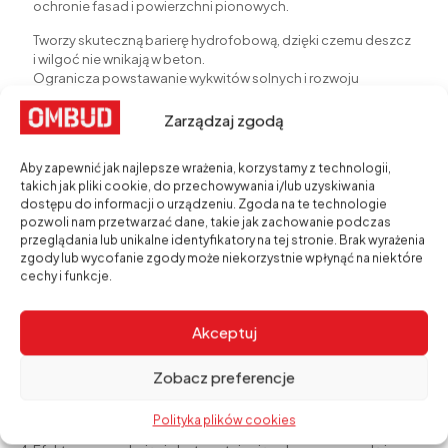
ochronie fasad i powierzchni pionowych.
Tworzy skuteczną barierę hydrofobową, dzięki czemu deszcz
i wilgoć nie wnikają w beton.
Ogranicza powstawanie wykwitów solnych i rozwoju
mikroorganizmów.
Zachowuje paroprzepuszczalność – ściana oddycha, a
Zarządzaj zgodą
jednocześnie jest chroniona.
Idealny wybór do betonu architektonicznego, elewacji,
Aby zapewnić jak najlepsze wrażenia, korzystamy z technologii,
murów i innych powierzchni narażonych na deszcz i
takich jak pliki cookie, do przechowywania i/lub uzyskiwania
zabrudzenia.
dostępu do informacji o urządzeniu. Zgoda na te technologie
👉 Sprawdź:
Remmers Funcosil OFS
pozwoli nam przetwarzać dane, takie jak zachowanie podczas
przeglądania lub unikalne identyfikatory na tej stronie. Brak wyrażenia
zgody lub wycofanie zgody może niekorzystnie wpłynąć na niektóre
Jak stosować impregnat do
cechy i funkcje.
betonu?
Akceptuj
Przygotowanie podłoża – beton musi być czysty, suchy i
wolny od tłustych plam.
Aplikacja – impregnat najlepiej nanosić pędzlem, wałkiem lub
Zobacz preferencje
metodą natryskową.
Nasycenie powierzchni – należy nałożyć odpowiednią ilość,
Polityka plików cookies
aby impregnat dobrze wniknął w głąb materiału.