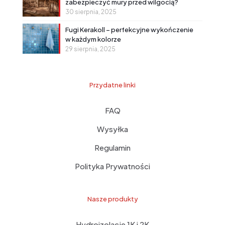
zabezpieczyć mury przed wilgocią?
30 sierpnia, 2025
Fugi Kerakoll – perfekcyjne wykończenie
w każdym kolorze
29 sierpnia, 2025
Przydatne linki
FAQ
Wysyłka
Regulamin
Polityka Prywatności
Nasze produkty
Hydroizolacje 1K i 2K