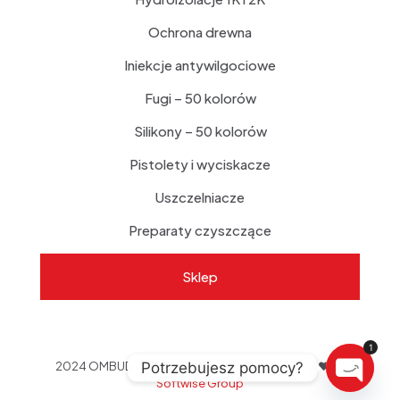
Ochrona drewna
Iniekcje antywilgociowe
Fugi – 50 kolorów
Silikony – 50 kolorów
Pistolety i wyciskacze
Uszczelniacze
Preparaty czyszczące
Sklep
1
Potrzebujesz pomocy?
2024 OMBUD © All Rights Reserved | Made with
❤ by
Softwise Group
Open