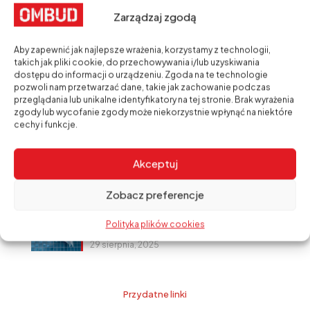
Sika® Construction+ – profesjonalny
Zarządzaj zgodą
uszczelniacz i klej do zadań specjalnych
20 listopada, 2025
Aby zapewnić jak najlepsze wrażenia, korzystamy z technologii,
takich jak pliki cookie, do przechowywania i/lub uzyskiwania
Powłoki bitumiczne Sika®
dostępu do informacji o urządzeniu. Zgoda na te technologie
18 września, 2025
pozwoli nam przetwarzać dane, takie jak zachowanie podczas
przeglądania lub unikalne identyfikatory na tej stronie. Brak wyrażenia
zgody lub wycofanie zgody może niekorzystnie wpłynąć na niektóre
Izolacje przeciwwodne – skuteczna
cechy i funkcje.
ochrona budynku przed wilgocią i wodą
1 września, 2025
Akceptuj
Hydroizolacja piwnicy – jak skutecznie
zabezpieczyć mury przed wilgocią?
Zobacz preferencje
30 sierpnia, 2025
Fugi Kerakoll – perfekcyjne wykończenie
Polityka plików cookies
w każdym kolorze
29 sierpnia, 2025
Przydatne linki