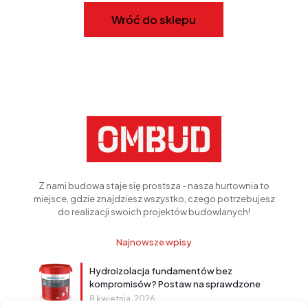
Wróć do sklepu
Z nami budowa staje się prostsza - nasza hurtownia to
miejsce, gdzie znajdziesz wszystko, czego potrzebujesz
do realizacji swoich projektów budowlanych!
Najnowsze wpisy
Hydroizolacja fundamentów bez
kompromisów? Postaw na sprawdzone
rozwiązanie!
8 kwietnia, 2026