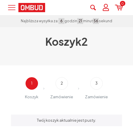
0
godzin
minut
sekund
Najbliższa wysyłka za:
6
21
56
Koszyk2
1
2
3
Koszyk
Zamówienie
Zamówienie
Twój koszyk aktualnie jest pusty.