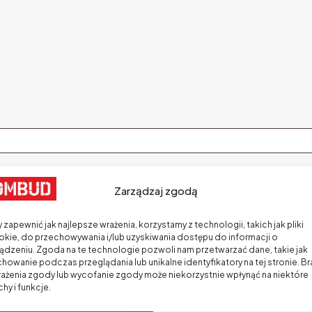
ane
Zarządzaj zgodą
 zapewnić jak najlepsze wrażenia, korzystamy z technologii, takich jak pliki
kie, do przechowywania i/lub uzyskiwania dostępu do informacji o
ądzeniu. Zgoda na te technologie pozwoli nam przetwarzać dane, takie jak
howanie podczas przeglądania lub unikalne identyfikatory na tej stronie. Br
Zaloguj się
ażenia zgody lub wycofanie zgody może niekorzystnie wpłynąć na niektóre
hy i funkcje.
Nie pamiętasz hasła?