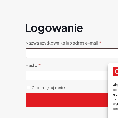
Logowanie
Wymag
Nazwa użytkownika lub adres e-mail
*
Wymagane
Hasło
*
Aby
Zapamiętaj mnie
coo
urz
zac
wyr
cec