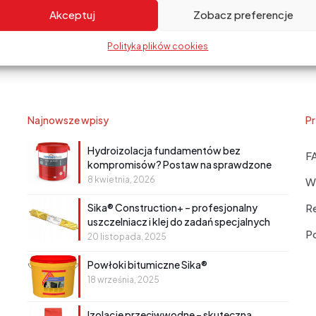
Akceptuj
Zobacz preferencje
Polityka plików cookies
Najnowsze wpisy
Pr
Hydroizolacja fundamentów bez
F
kompromisów? Postaw na sprawdzone
rozwiązanie!
8 kwietnia, 2026
W
Sika® Construction+ – profesjonalny
R
uszczelniacz i klej do zadań specjalnych
Po
20 listopada, 2025
Powłoki bitumiczne Sika®
18 września, 2025
Izolacje przeciwwodne – skuteczna