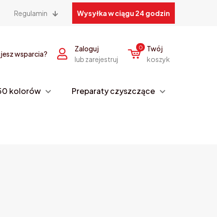
Regulamin
Wysyłka w ciągu 24 godzin
Zaloguj
0
Twój
jesz wsparcia?
lub zarejestruj
koszyk
– 50 kolorów
Preparaty czyszczące