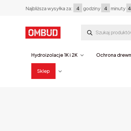
Najbliższa wysyłka za:
4
godziny
4
minuty
4
Wyszukiwarka
produktów
Hydroizolacje 1K i 2K
Ochrona drew
Sklep