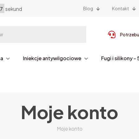
7
sekund
Blog
Kontakt
Potrzebu
na
Iniekcje antywilgociowe
Fugi i silikony 
Moje konto
Moje konto