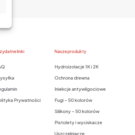
zydatne linki
Nasze produkty
AQ
Hydroizolacje 1K i 2K
ysyłka
Ochrona drewna
egulamin
Iniekcje antywilgociowe
lityka Prywatności
Fugi – 50 kolorów
Silikony – 50 kolorów
Pistolety i wyciskacze
Uszczelniacze